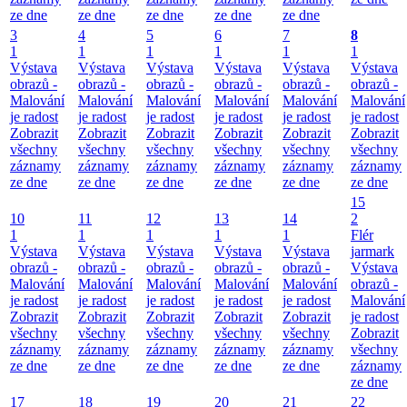
ze dne
ze dne
ze dne
ze dne
ze dne
3
4
5
6
7
8
1
1
1
1
1
1
Výstava
Výstava
Výstava
Výstava
Výstava
Výstava
obrazů -
obrazů -
obrazů -
obrazů -
obrazů -
obrazů -
Malování
Malování
Malování
Malování
Malování
Malování
je radost
je radost
je radost
je radost
je radost
je radost
Zobrazit
Zobrazit
Zobrazit
Zobrazit
Zobrazit
Zobrazit
všechny
všechny
všechny
všechny
všechny
všechny
záznamy
záznamy
záznamy
záznamy
záznamy
záznamy
ze dne
ze dne
ze dne
ze dne
ze dne
ze dne
15
10
11
12
13
14
2
1
1
1
1
1
Flér
Výstava
Výstava
Výstava
Výstava
Výstava
jarmark
obrazů -
obrazů -
obrazů -
obrazů -
obrazů -
Výstava
Malování
Malování
Malování
Malování
Malování
obrazů -
je radost
je radost
je radost
je radost
je radost
Malování
Zobrazit
Zobrazit
Zobrazit
Zobrazit
Zobrazit
je radost
všechny
všechny
všechny
všechny
všechny
Zobrazit
záznamy
záznamy
záznamy
záznamy
záznamy
všechny
ze dne
ze dne
ze dne
ze dne
ze dne
záznamy
ze dne
17
18
19
20
21
22