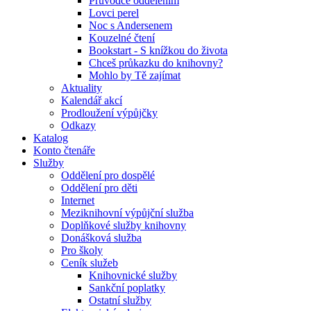
Průvodce oddělením
Lovci perel
Noc s Andersenem
Kouzelné čtení
Bookstart - S knížkou do života
Chceš průkazku do knihovny?
Mohlo by Tě zajímat
Aktuality
Kalendář akcí
Prodloužení výpůjčky
Odkazy
Katalog
Konto čtenáře
Služby
Oddělení pro dospělé
Oddělení pro děti
Internet
Meziknihovní výpůjční služba
Doplňkové služby knihovny
Donášková služba
Pro školy
Ceník služeb
Knihovnické služby
Sankční poplatky
Ostatní služby