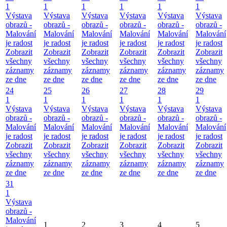
1
1
1
1
1
1
Výstava
Výstava
Výstava
Výstava
Výstava
Výstava
obrazů -
obrazů -
obrazů -
obrazů -
obrazů -
obrazů -
Malování
Malování
Malování
Malování
Malování
Malování
je radost
je radost
je radost
je radost
je radost
je radost
Zobrazit
Zobrazit
Zobrazit
Zobrazit
Zobrazit
Zobrazit
všechny
všechny
všechny
všechny
všechny
všechny
záznamy
záznamy
záznamy
záznamy
záznamy
záznamy
ze dne
ze dne
ze dne
ze dne
ze dne
ze dne
24
25
26
27
28
29
1
1
1
1
1
1
Výstava
Výstava
Výstava
Výstava
Výstava
Výstava
obrazů -
obrazů -
obrazů -
obrazů -
obrazů -
obrazů -
Malování
Malování
Malování
Malování
Malování
Malování
je radost
je radost
je radost
je radost
je radost
je radost
Zobrazit
Zobrazit
Zobrazit
Zobrazit
Zobrazit
Zobrazit
všechny
všechny
všechny
všechny
všechny
všechny
záznamy
záznamy
záznamy
záznamy
záznamy
záznamy
ze dne
ze dne
ze dne
ze dne
ze dne
ze dne
31
1
Výstava
obrazů -
Malování
1
2
3
4
5