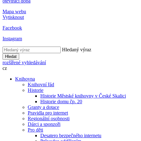
otevírací doba
Mapa webu
Vytisknout
Facebook
Instagram
Hledaný výraz
Hledat
rozšířené vyhledávání
cz
Knihovna
Knihovní řád
Historie
Historie Městské knihovny v České Skalici
Historie domu čp. 20
Granty a dotace
Pravidla pro internet
Regionální osobnosti
Dárci a sponzoři
Pro děti
Desatero bezpečného internetu