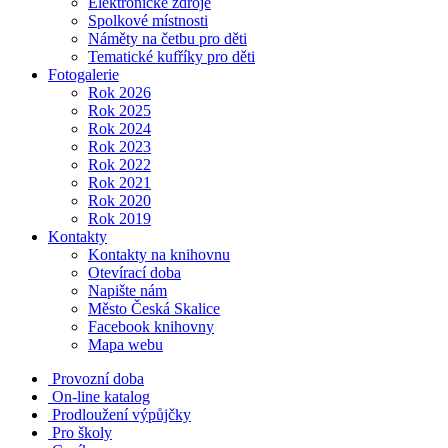
Elektronické zdroje
Spolkové místnosti
Náměty na četbu pro děti
Tematické kufříky pro děti
Fotogalerie
Rok 2026
Rok 2025
Rok 2024
Rok 2023
Rok 2022
Rok 2021
Rok 2020
Rok 2019
Kontakty
Kontakty na knihovnu
Otevírací doba
Napište nám
Město Česká Skalice
Facebook knihovny
Mapa webu
Provozní doba
On-line katalog
Prodloužení výpůjčky
Pro školy