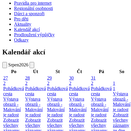
Pravidla pro internet
Regionální osobnosti
Dárci a sponzoři
Pro děti
Aktuality
Kalendář akcí
Prodloužení výpůjčky
Odkazy
Kalendář akcí
Srpen
2026
Po
Út
St
Čt
Pá
So
27
28
29
30
31
2
2
2
2
2
1
Pohádková
Pohádková
Pohádková
Pohádková
Pohádková
1
cesta
cesta
cesta
cesta
cesta
Výstava
Výstava
Výstava
Výstava
Výstava
Výstava
obrazů -
obrazů -
obrazů -
obrazů -
obrazů -
obrazů -
Malování
Malování
Malování
Malování
Malování
Malování
je radost
je radost
je radost
je radost
je radost
je radost
Zobrazit
Zobrazit
Zobrazit
Zobrazit
Zobrazit
Zobrazit
všechny
všechny
všechny
všechny
všechny
všechny
záznamy
záznamy
záznamy
záznamy
záznamy
záznamy
ze dne