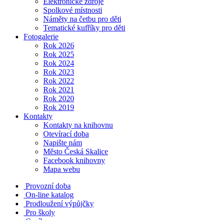
Elektronické zdroje
Spolkové místnosti
Náměty na četbu pro děti
Tematické kufříky pro děti
Fotogalerie
Rok 2026
Rok 2025
Rok 2024
Rok 2023
Rok 2022
Rok 2021
Rok 2020
Rok 2019
Kontakty
Kontakty na knihovnu
Otevírací doba
Napište nám
Město Česká Skalice
Facebook knihovny
Mapa webu
Provozní doba
On-line katalog
Prodloužení výpůjčky
Pro školy