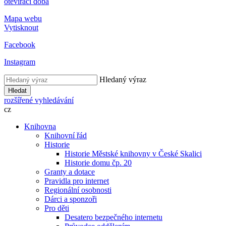
otevírací doba
Mapa webu
Vytisknout
Facebook
Instagram
Hledaný výraz
Hledat
rozšířené vyhledávání
cz
Knihovna
Knihovní řád
Historie
Historie Městské knihovny v České Skalici
Historie domu čp. 20
Granty a dotace
Pravidla pro internet
Regionální osobnosti
Dárci a sponzoři
Pro děti
Desatero bezpečného internetu