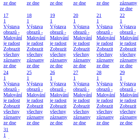
ze dne
ze dne
ze dne
ze dne
ze dne
záznamy
ze dne
17
18
19
20
21
22
1
1
1
1
1
1
Výstava
Výstava
Výstava
Výstava
Výstava
Výstava
obrazů -
obrazů -
obrazů -
obrazů -
obrazů -
obrazů -
Malování
Malování
Malování
Malování
Malování
Malování
je radost
je radost
je radost
je radost
je radost
je radost
Zobrazit
Zobrazit
Zobrazit
Zobrazit
Zobrazit
Zobrazit
všechny
všechny
všechny
všechny
všechny
všechny
záznamy
záznamy
záznamy
záznamy
záznamy
záznamy
ze dne
ze dne
ze dne
ze dne
ze dne
ze dne
24
25
26
27
28
29
1
1
1
1
1
1
Výstava
Výstava
Výstava
Výstava
Výstava
Výstava
obrazů -
obrazů -
obrazů -
obrazů -
obrazů -
obrazů -
Malování
Malování
Malování
Malování
Malování
Malování
je radost
je radost
je radost
je radost
je radost
je radost
Zobrazit
Zobrazit
Zobrazit
Zobrazit
Zobrazit
Zobrazit
všechny
všechny
všechny
všechny
všechny
všechny
záznamy
záznamy
záznamy
záznamy
záznamy
záznamy
ze dne
ze dne
ze dne
ze dne
ze dne
ze dne
31
1