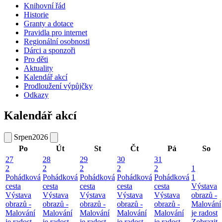
Knihovní řád
Historie
Granty a dotace
Pravidla pro internet
Regionální osobnosti
Dárci a sponzoři
Pro děti
Aktuality
Kalendář akcí
Prodloužení výpůjčky
Odkazy
Kalendář akcí
Srpen
2026
Po
Út
St
Čt
Pá
So
27
28
29
30
31
2
2
2
2
2
1
Pohádková
Pohádková
Pohádková
Pohádková
Pohádková
1
cesta
cesta
cesta
cesta
cesta
Výstava
Výstava
Výstava
Výstava
Výstava
Výstava
obrazů -
obrazů -
obrazů -
obrazů -
obrazů -
obrazů -
Malování
Malování
Malování
Malování
Malování
Malování
je radost
je radost
je radost
je radost
je radost
je radost
Zobrazit