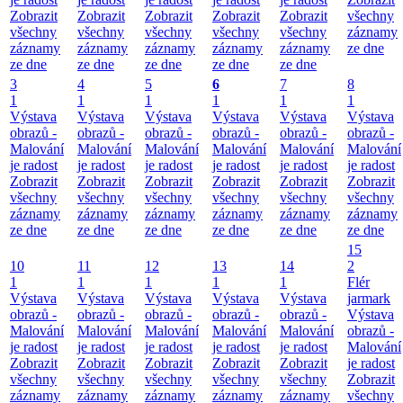
Zobrazit
Zobrazit
Zobrazit
Zobrazit
Zobrazit
všechny
všechny
všechny
všechny
všechny
všechny
záznamy
záznamy
záznamy
záznamy
záznamy
záznamy
ze dne
ze dne
ze dne
ze dne
ze dne
ze dne
3
4
5
6
7
8
1
1
1
1
1
1
Výstava
Výstava
Výstava
Výstava
Výstava
Výstava
obrazů -
obrazů -
obrazů -
obrazů -
obrazů -
obrazů -
Malování
Malování
Malování
Malování
Malování
Malování
je radost
je radost
je radost
je radost
je radost
je radost
Zobrazit
Zobrazit
Zobrazit
Zobrazit
Zobrazit
Zobrazit
všechny
všechny
všechny
všechny
všechny
všechny
záznamy
záznamy
záznamy
záznamy
záznamy
záznamy
ze dne
ze dne
ze dne
ze dne
ze dne
ze dne
15
10
11
12
13
14
2
1
1
1
1
1
Flér
Výstava
Výstava
Výstava
Výstava
Výstava
jarmark
obrazů -
obrazů -
obrazů -
obrazů -
obrazů -
Výstava
Malování
Malování
Malování
Malování
Malování
obrazů -
je radost
je radost
je radost
je radost
je radost
Malování
Zobrazit
Zobrazit
Zobrazit
Zobrazit
Zobrazit
je radost
všechny
všechny
všechny
všechny
všechny
Zobrazit
záznamy
záznamy
záznamy
záznamy
záznamy
všechny