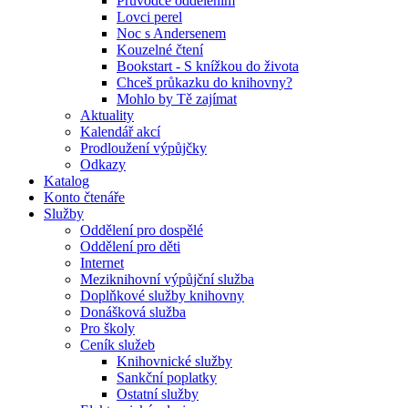
Průvodce oddělením
Lovci perel
Noc s Andersenem
Kouzelné čtení
Bookstart - S knížkou do života
Chceš průkazku do knihovny?
Mohlo by Tě zajímat
Aktuality
Kalendář akcí
Prodloužení výpůjčky
Odkazy
Katalog
Konto čtenáře
Služby
Oddělení pro dospělé
Oddělení pro děti
Internet
Meziknihovní výpůjční služba
Doplňkové služby knihovny
Donášková služba
Pro školy
Ceník služeb
Knihovnické služby
Sankční poplatky
Ostatní služby