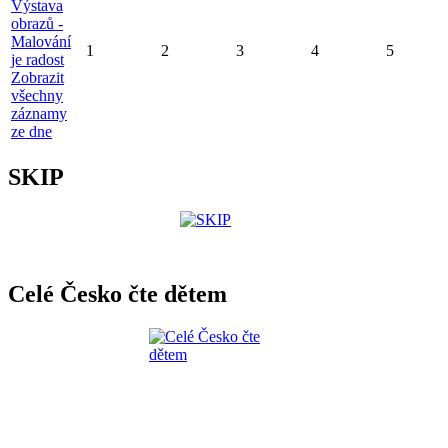
Výstava
obrazů -
Malování
1
2
3
4
5
je radost
Zobrazit
všechny
záznamy
ze dne
SKIP
Celé Česko čte dětem