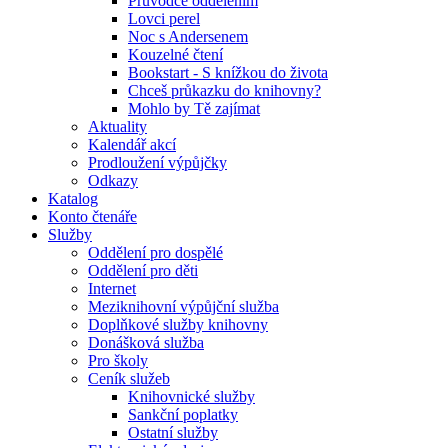
Průvodce oddělením
Lovci perel
Noc s Andersenem
Kouzelné čtení
Bookstart - S knížkou do života
Chceš průkazku do knihovny?
Mohlo by Tě zajímat
Aktuality
Kalendář akcí
Prodloužení výpůjčky
Odkazy
Katalog
Konto čtenáře
Služby
Oddělení pro dospělé
Oddělení pro děti
Internet
Meziknihovní výpůjční služba
Doplňkové služby knihovny
Donášková služba
Pro školy
Ceník služeb
Knihovnické služby
Sankční poplatky
Ostatní služby