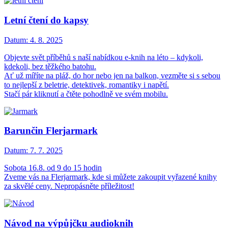
Letní čtení do kapsy
Datum:
4. 8. 2025
Objevte svět příběhů s naší nabídkou e-knih na léto – kdykoli,
kdekoli, bez těžkého batohu.
Ať už míříte na pláž, do hor nebo jen na balkon, vezměte si s sebou
to nejlepší z beletrie, detektivek, romantiky i napětí.
Stačí pár kliknutí a čtěte pohodlně ve svém mobilu.
Barunčin Flerjarmark
Datum:
7. 7. 2025
Sobota 16.8. od 9 do 15 hodin
Zveme vás na Flerjarmark, kde si můžete zakoupit vyřazené knihy
za skvělé ceny. Nepropásněte příležitost!
Návod na výpůjčku audioknih