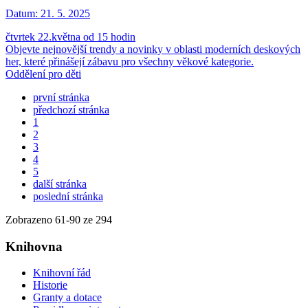
Datum:
21. 5. 2025
čtvrtek 22.května od 15 hodin
Objevte nejnovější trendy a novinky v oblasti moderních deskových
her, které přinášejí zábavu pro všechny věkové kategorie.
Oddělení pro děti
první stránka
předchozí stránka
1
2
3
4
5
další stránka
poslední stránka
Zobrazeno
61
-
90
ze 294
Knihovna
Knihovní řád
Historie
Granty a dotace