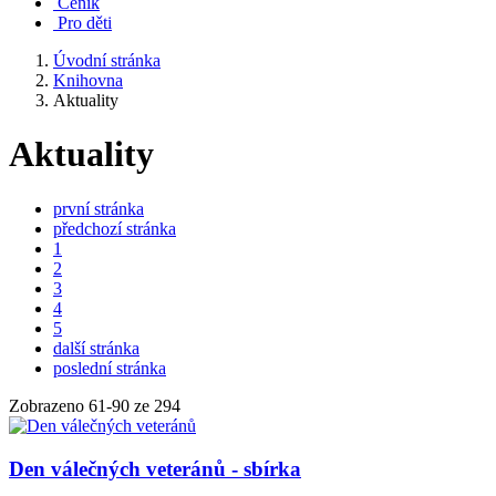
Ceník
Pro děti
Úvodní stránka
Knihovna
Aktuality
Aktuality
první stránka
předchozí stránka
1
2
3
4
5
další stránka
poslední stránka
Zobrazeno
61
-
90
ze 294
Den válečných veteránů - sbírka