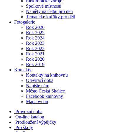
Elektronické zdroje
Spolkové místnosti
Náměty na četbu pro děti
Tematické kufříky pro děti
Fotogalerie
Rok 2026
Rok 2025
Rok 2024
Rok 2023
Rok 2022
Rok 2021
Rok 2020
Rok 2019
Kontakty
Kontakty na knihovnu
Otevírací doba
Napište nám
Město Česká Skalice
Facebook knihovny
Mapa webu
Provozní doba
On-line katalog
Prodloužení výpůjčky
Pro školy