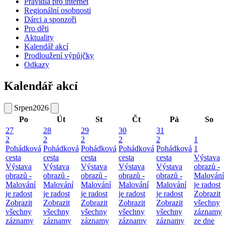
Pravidla pro internet
Regionální osobnosti
Dárci a sponzoři
Pro děti
Aktuality
Kalendář akcí
Prodloužení výpůjčky
Odkazy
Kalendář akcí
Srpen
2026
Po
Út
St
Čt
Pá
So
27
28
29
30
31
2
2
2
2
2
1
Pohádková
Pohádková
Pohádková
Pohádková
Pohádková
1
cesta
cesta
cesta
cesta
cesta
Výstava
Výstava
Výstava
Výstava
Výstava
Výstava
obrazů -
obrazů -
obrazů -
obrazů -
obrazů -
obrazů -
Malování
Malování
Malování
Malování
Malování
Malování
je radost
je radost
je radost
je radost
je radost
je radost
Zobrazit
Zobrazit
Zobrazit
Zobrazit
Zobrazit
Zobrazit
všechny
všechny
všechny
všechny
všechny
všechny
záznamy
záznamy
záznamy
záznamy
záznamy
záznamy
ze dne