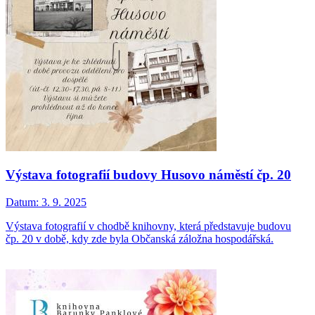
Výstava fotografií budovy Husovo náměstí čp. 20
Datum:
3. 9. 2025
Výstava fotografií v chodbě knihovny, která představuje budovu
čp. 20 v době, kdy zde byla Občanská záložna hospodářská.