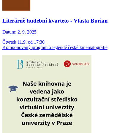
Literárně hudební kvarteto - Vlasta Burian
Datum:
2. 9. 2025
Čtvrtek 11.9. od 17:30
Komponovaný program o legendě české kinematografie