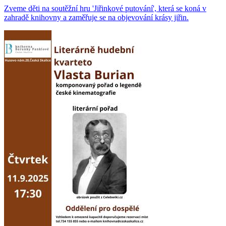
Zveme děti na soutěžní hru 'Jiřinkové putování', která se koná v
zahradě knihovny a zaměřuje se na objevování krásy jiřin.