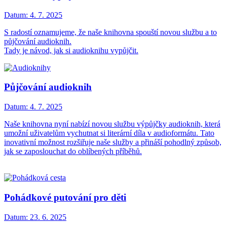
Datum:
4. 7. 2025
S radostí oznamujeme, že naše knihovna spouští novou službu a to
půjčování audioknih.
Tady je návod, jak si audioknihu vypůjčit.
Půjčování audioknih
Datum:
4. 7. 2025
Naše knihovna nyní nabízí novou službu výpůjčky audioknih, která
umožní uživatelům vychutnat si literární díla v audioformátu. Tato
inovativní možnost rozšiřuje naše služby a přináší pohodlný způsob,
jak se zaposlouchat do oblíbených příběhů.
Pohádkové putování pro děti
Datum:
23. 6. 2025