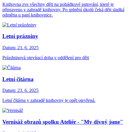
Knihovna zve všechny děti na pohádkové putování, které je
připraveno v zahradě knihovny. Po splnění úkolů čeká děti sladká
odměna u paní knihovnice.
Letní prázniny
Datum:
23. 6. 2025
Prázdninová otevírací doba v oddělení pro děti
Letní čítárna
Datum:
23. 6. 2025
Letní čítárna v zahradě knihovny je opět otevřená.
Vernisáž obrazů spolku Ateliér - "My divný jsme"