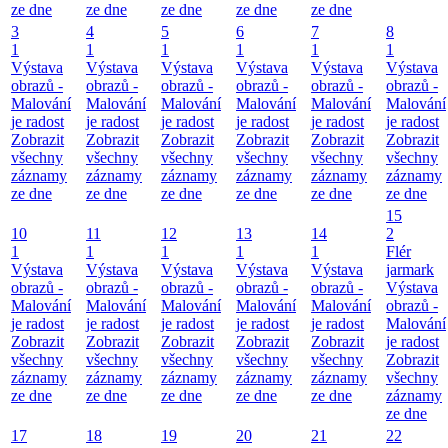
ze dne
ze dne
ze dne
ze dne
ze dne
3
4
5
6
7
8
1
1
1
1
1
1
Výstava
Výstava
Výstava
Výstava
Výstava
Výstava
obrazů -
obrazů -
obrazů -
obrazů -
obrazů -
obrazů -
Malování
Malování
Malování
Malování
Malování
Malování
je radost
je radost
je radost
je radost
je radost
je radost
Zobrazit
Zobrazit
Zobrazit
Zobrazit
Zobrazit
Zobrazit
všechny
všechny
všechny
všechny
všechny
všechny
záznamy
záznamy
záznamy
záznamy
záznamy
záznamy
ze dne
ze dne
ze dne
ze dne
ze dne
ze dne
15
10
11
12
13
14
2
1
1
1
1
1
Flér
Výstava
Výstava
Výstava
Výstava
Výstava
jarmark
obrazů -
obrazů -
obrazů -
obrazů -
obrazů -
Výstava
Malování
Malování
Malování
Malování
Malování
obrazů -
je radost
je radost
je radost
je radost
je radost
Malování
Zobrazit
Zobrazit
Zobrazit
Zobrazit
Zobrazit
je radost
všechny
všechny
všechny
všechny
všechny
Zobrazit
záznamy
záznamy
záznamy
záznamy
záznamy
všechny
ze dne
ze dne
ze dne
ze dne
ze dne
záznamy
ze dne
17
18
19
20
21
22