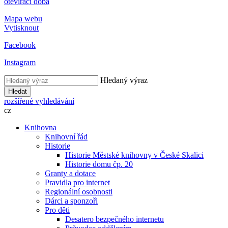
otevírací doba
Mapa webu
Vytisknout
Facebook
Instagram
Hledaný výraz
Hledat
rozšířené vyhledávání
cz
Knihovna
Knihovní řád
Historie
Historie Městské knihovny v České Skalici
Historie domu čp. 20
Granty a dotace
Pravidla pro internet
Regionální osobnosti
Dárci a sponzoři
Pro děti
Desatero bezpečného internetu