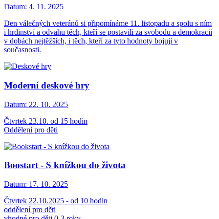
Datum:
4. 11. 2025
Den válečných veteránů si připomínáme 11. listopadu a spolu s ním
i hrdinství a odvahu těch, kteří se postavili za svobodu a demokracii
v dobách nejtěžších, i těch, kteří za tyto hodnoty bojují v
současnosti.
Moderní deskové hry
Datum:
22. 10. 2025
Čtvrtek 23.10. od 15 hodin
Oddělení pro děti
Boostart - S knížkou do života
Datum:
17. 10. 2025
Čtvrtek 22.10.2025 - od 10 hodin
oddělení pro děti
vhodné pro děti 0-3 roky