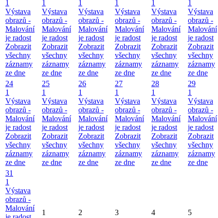
1
1
1
1
1
1
Výstava
Výstava
Výstava
Výstava
Výstava
Výstava
obrazů -
obrazů -
obrazů -
obrazů -
obrazů -
obrazů -
Malování
Malování
Malování
Malování
Malování
Malování
je radost
je radost
je radost
je radost
je radost
je radost
Zobrazit
Zobrazit
Zobrazit
Zobrazit
Zobrazit
Zobrazit
všechny
všechny
všechny
všechny
všechny
všechny
záznamy
záznamy
záznamy
záznamy
záznamy
záznamy
ze dne
ze dne
ze dne
ze dne
ze dne
ze dne
24
25
26
27
28
29
1
1
1
1
1
1
Výstava
Výstava
Výstava
Výstava
Výstava
Výstava
obrazů -
obrazů -
obrazů -
obrazů -
obrazů -
obrazů -
Malování
Malování
Malování
Malování
Malování
Malování
je radost
je radost
je radost
je radost
je radost
je radost
Zobrazit
Zobrazit
Zobrazit
Zobrazit
Zobrazit
Zobrazit
všechny
všechny
všechny
všechny
všechny
všechny
záznamy
záznamy
záznamy
záznamy
záznamy
záznamy
ze dne
ze dne
ze dne
ze dne
ze dne
ze dne
31
1
Výstava
obrazů -
Malování
1
2
3
4
5
je radost