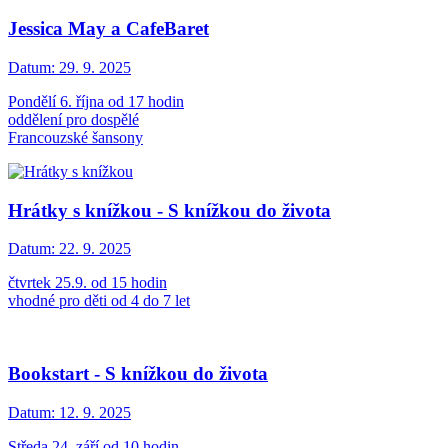
Jessica May a CafeBaret
Datum:
29. 9. 2025
Pondělí 6. října od 17 hodin
oddělení pro dospělé
Francouzské šansony
Hrátky s knížkou - S knížkou do života
Datum:
22. 9. 2025
čtvrtek 25.9. od 15 hodin
vhodné pro děti od 4 do 7 let
Bookstart - S knížkou do života
Datum:
12. 9. 2025
Středa 24. září od 10 hodin