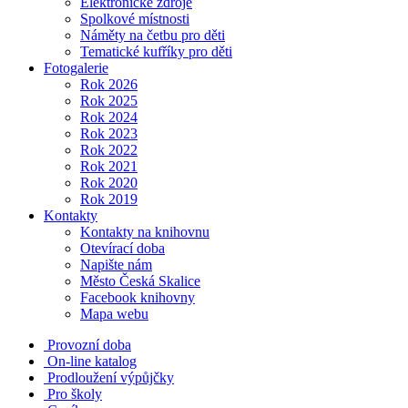
Elektronické zdroje
Spolkové místnosti
Náměty na četbu pro děti
Tematické kufříky pro děti
Fotogalerie
Rok 2026
Rok 2025
Rok 2024
Rok 2023
Rok 2022
Rok 2021
Rok 2020
Rok 2019
Kontakty
Kontakty na knihovnu
Otevírací doba
Napište nám
Město Česká Skalice
Facebook knihovny
Mapa webu
Provozní doba
On-line katalog
Prodloužení výpůjčky
Pro školy