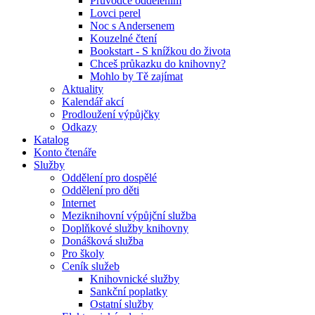
Průvodce oddělením
Lovci perel
Noc s Andersenem
Kouzelné čtení
Bookstart - S knížkou do života
Chceš průkazku do knihovny?
Mohlo by Tě zajímat
Aktuality
Kalendář akcí
Prodloužení výpůjčky
Odkazy
Katalog
Konto čtenáře
Služby
Oddělení pro dospělé
Oddělení pro děti
Internet
Meziknihovní výpůjční služba
Doplňkové služby knihovny
Donášková služba
Pro školy
Ceník služeb
Knihovnické služby
Sankční poplatky
Ostatní služby