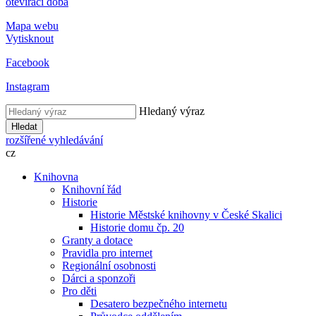
otevírací doba
Mapa webu
Vytisknout
Facebook
Instagram
Hledaný výraz
Hledat
rozšířené vyhledávání
cz
Knihovna
Knihovní řád
Historie
Historie Městské knihovny v České Skalici
Historie domu čp. 20
Granty a dotace
Pravidla pro internet
Regionální osobnosti
Dárci a sponzoři
Pro děti
Desatero bezpečného internetu