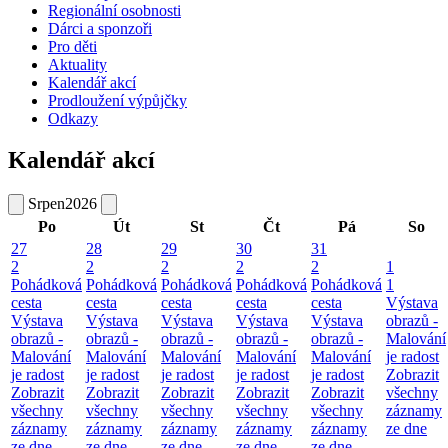
Regionální osobnosti
Dárci a sponzoři
Pro děti
Aktuality
Kalendář akcí
Prodloužení výpůjčky
Odkazy
Kalendář akcí
Srpen
2026
Po
Út
St
Čt
Pá
So
27
28
29
30
31
2
2
2
2
2
1
Pohádková
Pohádková
Pohádková
Pohádková
Pohádková
1
cesta
cesta
cesta
cesta
cesta
Výstava
Výstava
Výstava
Výstava
Výstava
Výstava
obrazů -
obrazů -
obrazů -
obrazů -
obrazů -
obrazů -
Malování
Malování
Malování
Malování
Malování
Malování
je radost
je radost
je radost
je radost
je radost
je radost
Zobrazit
Zobrazit
Zobrazit
Zobrazit
Zobrazit
Zobrazit
všechny
všechny
všechny
všechny
všechny
všechny
záznamy
záznamy
záznamy
záznamy
záznamy
záznamy
ze dne
ze dne
ze dne
ze dne
ze dne
ze dne