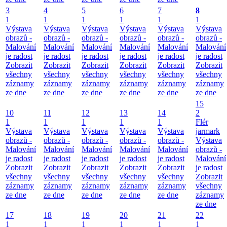
3
4
5
6
7
8
1
1
1
1
1
1
Výstava
Výstava
Výstava
Výstava
Výstava
Výstava
obrazů -
obrazů -
obrazů -
obrazů -
obrazů -
obrazů -
Malování
Malování
Malování
Malování
Malování
Malování
je radost
je radost
je radost
je radost
je radost
je radost
Zobrazit
Zobrazit
Zobrazit
Zobrazit
Zobrazit
Zobrazit
všechny
všechny
všechny
všechny
všechny
všechny
záznamy
záznamy
záznamy
záznamy
záznamy
záznamy
ze dne
ze dne
ze dne
ze dne
ze dne
ze dne
15
10
11
12
13
14
2
1
1
1
1
1
Flér
Výstava
Výstava
Výstava
Výstava
Výstava
jarmark
obrazů -
obrazů -
obrazů -
obrazů -
obrazů -
Výstava
Malování
Malování
Malování
Malování
Malování
obrazů -
je radost
je radost
je radost
je radost
je radost
Malování
Zobrazit
Zobrazit
Zobrazit
Zobrazit
Zobrazit
je radost
všechny
všechny
všechny
všechny
všechny
Zobrazit
záznamy
záznamy
záznamy
záznamy
záznamy
všechny
ze dne
ze dne
ze dne
ze dne
ze dne
záznamy
ze dne
17
18
19
20
21
22
1
1
1
1
1
1