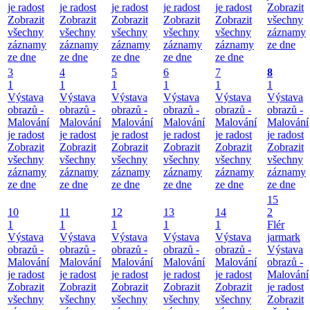
je radost
je radost
je radost
je radost
je radost
Zobrazit
Zobrazit
Zobrazit
Zobrazit
Zobrazit
Zobrazit
všechny
všechny
všechny
všechny
všechny
všechny
záznamy
záznamy
záznamy
záznamy
záznamy
záznamy
ze dne
ze dne
ze dne
ze dne
ze dne
ze dne
3
4
5
6
7
8
1
1
1
1
1
1
Výstava
Výstava
Výstava
Výstava
Výstava
Výstava
obrazů -
obrazů -
obrazů -
obrazů -
obrazů -
obrazů -
Malování
Malování
Malování
Malování
Malování
Malování
je radost
je radost
je radost
je radost
je radost
je radost
Zobrazit
Zobrazit
Zobrazit
Zobrazit
Zobrazit
Zobrazit
všechny
všechny
všechny
všechny
všechny
všechny
záznamy
záznamy
záznamy
záznamy
záznamy
záznamy
ze dne
ze dne
ze dne
ze dne
ze dne
ze dne
15
10
11
12
13
14
2
1
1
1
1
1
Flér
Výstava
Výstava
Výstava
Výstava
Výstava
jarmark
obrazů -
obrazů -
obrazů -
obrazů -
obrazů -
Výstava
Malování
Malování
Malování
Malování
Malování
obrazů -
je radost
je radost
je radost
je radost
je radost
Malování
Zobrazit
Zobrazit
Zobrazit
Zobrazit
Zobrazit
je radost
všechny
všechny
všechny
všechny
všechny
Zobrazit