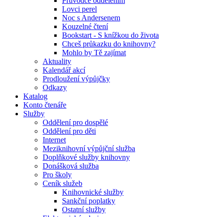
Průvodce oddělením
Lovci perel
Noc s Andersenem
Kouzelné čtení
Bookstart - S knížkou do života
Chceš průkazku do knihovny?
Mohlo by Tě zajímat
Aktuality
Kalendář akcí
Prodloužení výpůjčky
Odkazy
Katalog
Konto čtenáře
Služby
Oddělení pro dospělé
Oddělení pro děti
Internet
Meziknihovní výpůjční služba
Doplňkové služby knihovny
Donášková služba
Pro školy
Ceník služeb
Knihovnické služby
Sankční poplatky
Ostatní služby