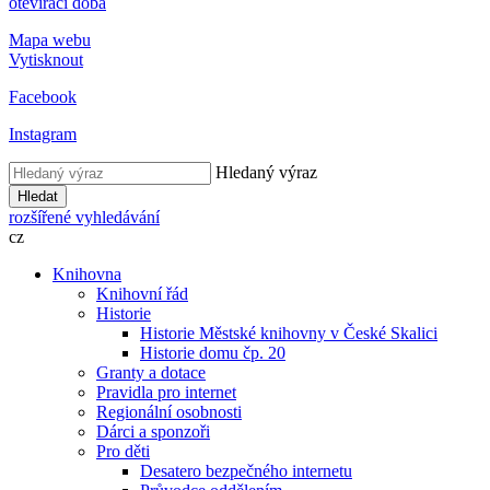
otevírací doba
Mapa webu
Vytisknout
Facebook
Instagram
Hledaný výraz
Hledat
rozšířené vyhledávání
cz
Knihovna
Knihovní řád
Historie
Historie Městské knihovny v České Skalici
Historie domu čp. 20
Granty a dotace
Pravidla pro internet
Regionální osobnosti
Dárci a sponzoři
Pro děti
Desatero bezpečného internetu