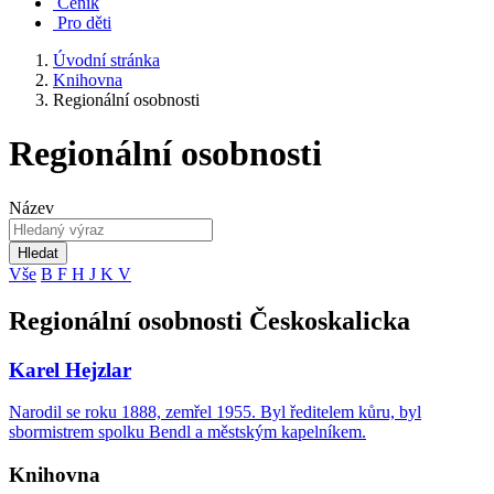
Ceník
Pro děti
Úvodní stránka
Knihovna
Regionální osobnosti
Regionální osobnosti
Název
Hledat
Vše
B
F
H
J
K
V
Regionální osobnosti Českoskalicka
Karel Hejzlar
Narodil se roku 1888, zemřel 1955. Byl ředitelem kůru, byl
sbormistrem spolku Bendl a městským kapelníkem.
Knihovna