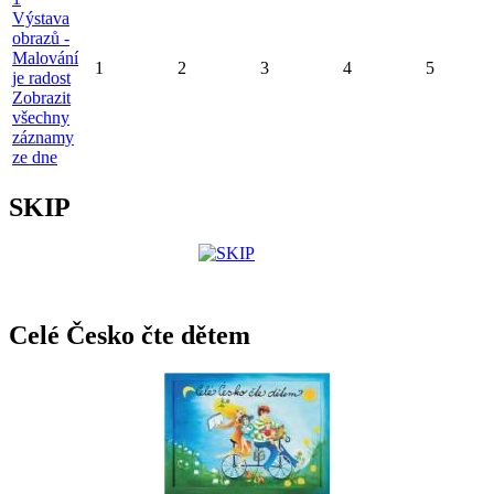
Výstava
obrazů -
Malování
1
2
3
4
5
je radost
Zobrazit
všechny
záznamy
ze dne
SKIP
Celé Česko čte dětem