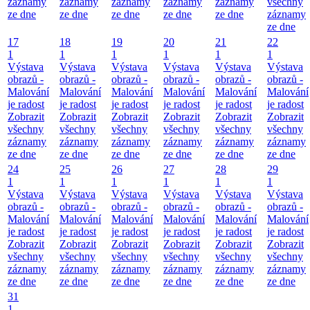
záznamy
záznamy
záznamy
záznamy
záznamy
všechny
ze dne
ze dne
ze dne
ze dne
ze dne
záznamy
ze dne
17
18
19
20
21
22
1
1
1
1
1
1
Výstava
Výstava
Výstava
Výstava
Výstava
Výstava
obrazů -
obrazů -
obrazů -
obrazů -
obrazů -
obrazů -
Malování
Malování
Malování
Malování
Malování
Malování
je radost
je radost
je radost
je radost
je radost
je radost
Zobrazit
Zobrazit
Zobrazit
Zobrazit
Zobrazit
Zobrazit
všechny
všechny
všechny
všechny
všechny
všechny
záznamy
záznamy
záznamy
záznamy
záznamy
záznamy
ze dne
ze dne
ze dne
ze dne
ze dne
ze dne
24
25
26
27
28
29
1
1
1
1
1
1
Výstava
Výstava
Výstava
Výstava
Výstava
Výstava
obrazů -
obrazů -
obrazů -
obrazů -
obrazů -
obrazů -
Malování
Malování
Malování
Malování
Malování
Malování
je radost
je radost
je radost
je radost
je radost
je radost
Zobrazit
Zobrazit
Zobrazit
Zobrazit
Zobrazit
Zobrazit
všechny
všechny
všechny
všechny
všechny
všechny
záznamy
záznamy
záznamy
záznamy
záznamy
záznamy
ze dne
ze dne
ze dne
ze dne
ze dne
ze dne
31
1