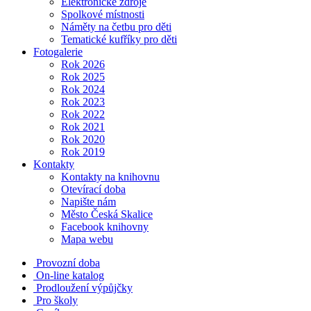
Elektronické zdroje
Spolkové místnosti
Náměty na četbu pro děti
Tematické kufříky pro děti
Fotogalerie
Rok 2026
Rok 2025
Rok 2024
Rok 2023
Rok 2022
Rok 2021
Rok 2020
Rok 2019
Kontakty
Kontakty na knihovnu
Otevírací doba
Napište nám
Město Česká Skalice
Facebook knihovny
Mapa webu
Provozní doba
On-line katalog
Prodloužení výpůjčky
Pro školy