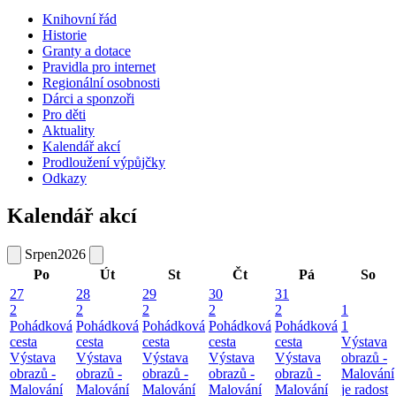
Knihovní řád
Historie
Granty a dotace
Pravidla pro internet
Regionální osobnosti
Dárci a sponzoři
Pro děti
Aktuality
Kalendář akcí
Prodloužení výpůjčky
Odkazy
Kalendář akcí
Srpen
2026
Po
Út
St
Čt
Pá
So
27
28
29
30
31
2
2
2
2
2
1
Pohádková
Pohádková
Pohádková
Pohádková
Pohádková
1
cesta
cesta
cesta
cesta
cesta
Výstava
Výstava
Výstava
Výstava
Výstava
Výstava
obrazů -
obrazů -
obrazů -
obrazů -
obrazů -
obrazů -
Malování
Malování
Malování
Malování
Malování
Malování
je radost